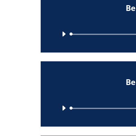
Be
Be