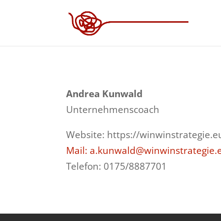
Andrea Kunwald
Unternehmenscoach
Website: https://winwinstrategie.e
Mail: a.kunwald@winwinstrategie.
Telefon: 0175/8887701