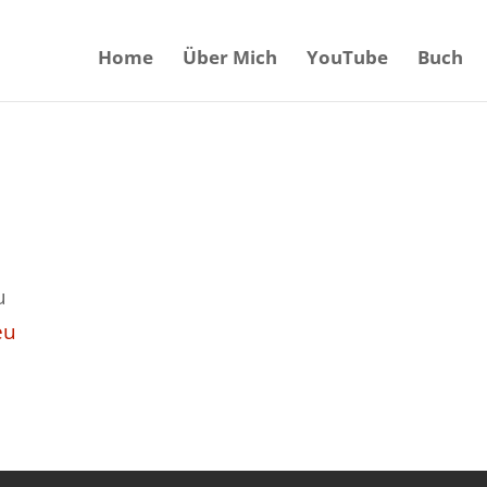
Home
Über Mich
YouTube
Buch
u
eu